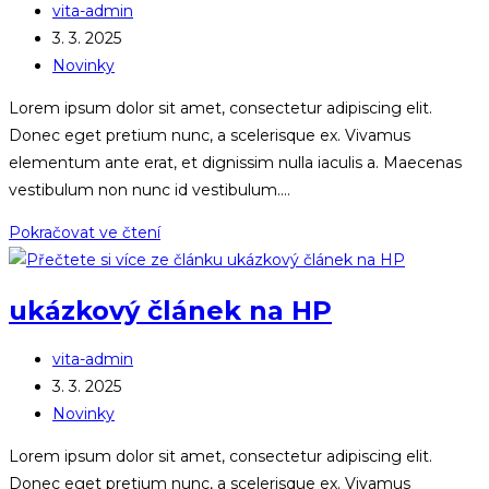
Autor
vita-admin
příspěvku
Příspěvek
3. 3. 2025
byl
Rubriky
Novinky
publikován
příspěvku
Lorem ipsum dolor sit amet, consectetur adipiscing elit.
Donec eget pretium nunc, a scelerisque ex. Vivamus
elementum ante erat, et dignissim nulla iaculis a. Maecenas
vestibulum non nunc id vestibulum.…
článek
Pokračovat ve čtení
#2
ukázkový článek na HP
Autor
vita-admin
příspěvku
Příspěvek
3. 3. 2025
byl
Rubriky
Novinky
publikován
příspěvku
Lorem ipsum dolor sit amet, consectetur adipiscing elit.
Donec eget pretium nunc, a scelerisque ex. Vivamus