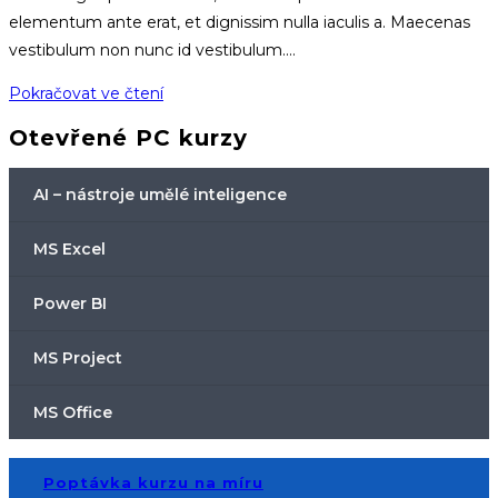
elementum ante erat, et dignissim nulla iaculis a. Maecenas
vestibulum non nunc id vestibulum.…
ukázkový
Pokračovat ve čtení
článek
Otevřené PC kurzy
na
HP
AI – nástroje umělé inteligence
MS Excel
Power BI
MS Project
MS Office
Poptávka kurzu na míru