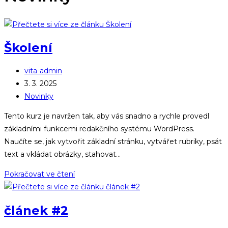
Školení
Autor
vita-admin
příspěvku
Příspěvek
3. 3. 2025
byl
Rubriky
Novinky
publikován
příspěvku
Tento kurz je navržen tak, aby vás snadno a rychle provedl
základními funkcemi redakčního systému WordPress.
Naučíte se, jak vytvořit základní stránku, vytvářet rubriky, psát
text a vkládat obrázky, stahovat…
Školení
Pokračovat ve čtení
článek #2