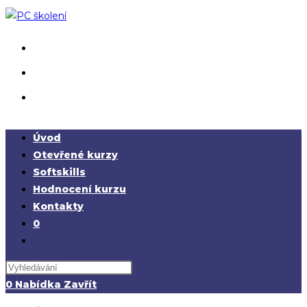
Přejít
k
obsahu
Úvod
Otevřené kurzy
Softskills
Hodnocení kurzu
Kontakty
0
Přepnout
vyhledávání
na
0
Nabídka
Zavřít
webu