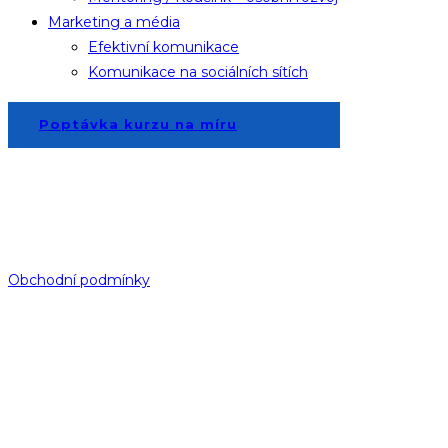
Marketing a média
Efektivní komunikace
Komunikace na sociálních sítích
Poptávka kurzu na míru
Všechna práva vyhrazena.
Kopírovat obsah bez souhlasu autora je zakázáno.
—— © 2025 ALTUS TC ——
Obchodní podmínky
Katalog služeb
Altus Training Center, spol. s r.o.
Business Centrum
Lisabonská 799/8
190 00 Praha 9 - Vysočany