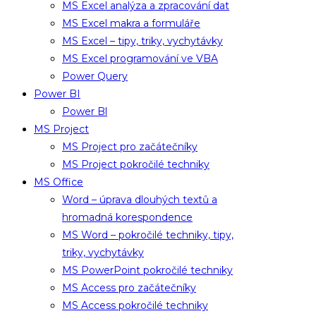
MS Excel analýza a zpracování dat
MS Excel makra a formuláře
MS Excel – tipy, triky, vychytávky
MS Excel programování ve VBA
Power Query
Power BI
Power Bl
MS Project
MS Project pro začátečníky
MS Project pokročilé techniky
MS Office
Word – úprava dlouhých textů a
hromadná korespondence
MS Word – pokročilé techniky, tipy,
triky, vychytávky
MS PowerPoint pokročilé techniky
MS Access pro začátečníky
MS Access pokročilé techniky