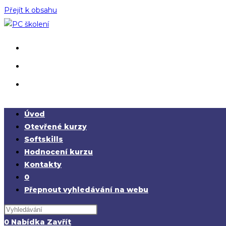
Přejít k obsahu
Úvod
Otevřené kurzy
Softskills
Hodnocení kurzu
Kontakty
0
Přepnout vyhledávání na webu
0
Nabídka
Zavřít