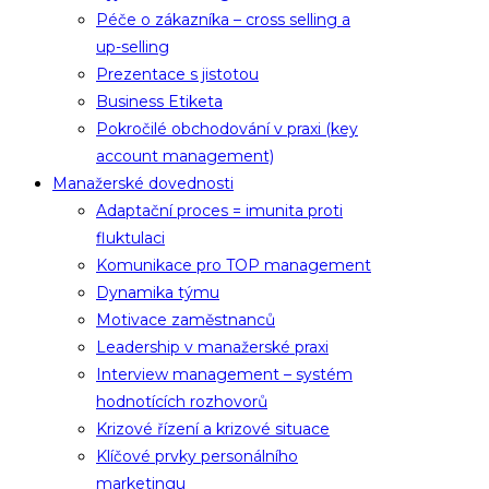
Péče o zákazníka – cross selling a
up-selling
Prezentace s jistotou
Business Etiketa
Pokročilé obchodování v praxi (key
account management)
Manažerské dovednosti
Adaptační proces = imunita proti
fluktulaci
Komunikace pro TOP management
Dynamika týmu
Motivace zaměstnanců
Leadership v manažerské praxi
Interview management – systém
hodnotících rozhovorů
Krizové řízení a krizové situace
Klíčové prvky personálního
marketingu