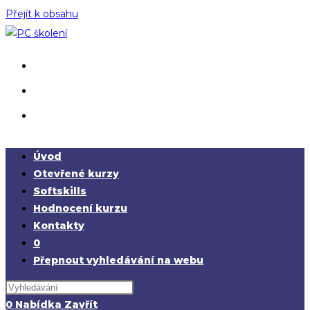
Přejít k obsahu
Úvod
Otevřené kurzy
Softskills
Hodnocení kurzu
Kontakty
0
Přepnout vyhledávání na webu
0
Nabídka
Zavřít