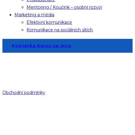
Mentoring / Koučink – osobní rozvoj
Marketing a média
Efektivní komunikace
Komunikace na sociálních sítích
Poptávka kurzu na míru
Všechna práva vyhrazena.
Kopírovat obsah bez souhlasu autora je zakázáno.
—— © 2025 ALTUS TC ——
Obchodní podmínky
Katalog služeb
Altus Training Center, spol. s r.o.
Business Centrum
Lisabonská 799/8