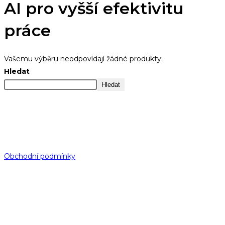
AI pro vyšší efektivitu
práce
Vašemu výběru neodpovídají žádné produkty.
Hledat
Hledat
Všechna práva vyhrazena.
Kopírovat obsah bez souhlasu autora je zakázáno.
—— © 2025 ALTUS TC ——
Obchodní podmínky
Katalog služeb
Altus Training Center, spol. s r.o.
Business Centrum
Lisabonská 799/8