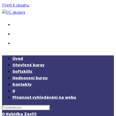
Přejít k obsahu
Úvod
Otevřené kurzy
Softskills
Hodnocení kurzu
Kontakty
0
Přepnout vyhledávání na webu
0
Nabídka
Zavřít